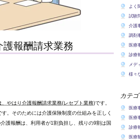
よく
試験
介護
調剤
介護報酬請求業務
医療
診療
メデ
様々
カテゴ
、やはり介護報酬請求業務(レセプト業務)
です。
医療
です。そのためには介護保険制度の仕組みを正しく
医療
の介護報酬は、利用者が1割負担し、残りの9割は国
診療
医療