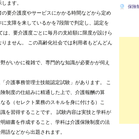
示します。
保険
者の要介護度やサービスにかかる時間などから定め
作に支障を来しているかを7段階で判定し、認定を
ては、要介護度ごとに毎月の支給額に限度が設けら
なりません。
この高齢化社会では利用者もどんどん
分野がいかに複雑で、専門的な知識が必要かが伺え
に「介護事務管理士技能認定試験」があります。
こ
保険制度の仕組みに精通した上で、介護報酬の算
になる（セレクト業務のスキルを身に付ける）こ
識を習得することです。 試験内容は実技と学科が
費明細書を作成すること、学科は介護保険制度の法
や用語などから出題されます。