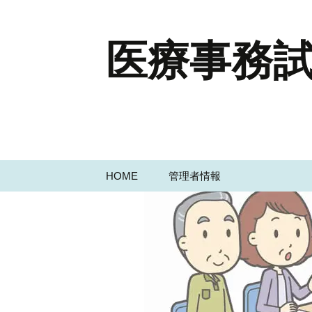
医療事務試
コ
HOME
管理者情報
ン
テ
ン
ツ
へ
ス
キ
ッ