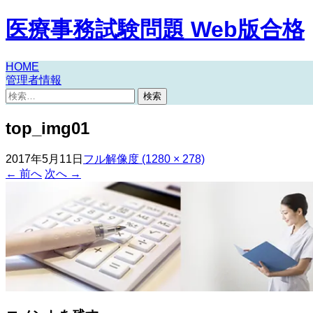
医療事務試験問題 Web版合格
コ
HOME
管理者情報
ン
検
テ
索:
ン
top_img01
ツ
へ
ス
2017年5月11日
フル解像度 (1280 × 278)
キ
←
前へ
次へ
→
ッ
プ